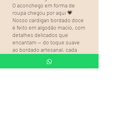
O aconchego em forma de
roupa chegou por aqui 💗
Nosso cardigan bordado doce
é feito em algodão macio, com
detalhes delicados que
encantam — do toque suave
ao bordado artesanal, cada
pedacinho foi pensado para
aquecer com charme e leveza.
🌸 Algodão
🧵 Bordado feito com carinho
🎨 Cores suaves e femininas
🌿 Ideal para dias frescos e
produções cheias de
personalidade
Combine com vestidos, jeans
ou aquela peça favorita de
sempre. Um mimo no guarda-