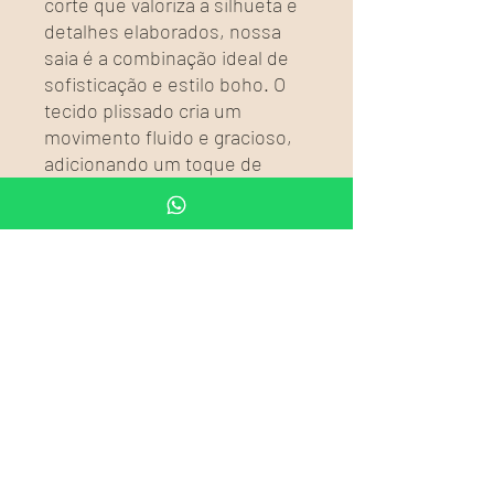
corte que valoriza a silhueta e
detalhes elaborados, nossa
saia é a combinação ideal de
sofisticação e estilo boho. O
tecido plissado cria um
movimento fluido e gracioso,
adicionando um toque de
refinamento a cada passo que
você dá.
🌿 Consciência Sustentável:
Comprometidos com práticas
de produção éticas e
sustentáveis, utilizamos
apenas materiais naturais de
alta qualidade. Ao escolher
nossa saia, você apoia uma
moda consciente e
responsável, que respeita o
meio ambiente.