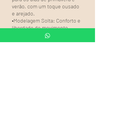
verão, com um toque ousado
e arejado.
•Modelagem Solta: Conforto e
liberdade de movimento.
•Detalhe com Cadarço:
Acrescenta charme ao visual e
permite ajustes perfeitos.
Indicado para:
•Passeios na praia
•Encontros casuais
•Festas ao ar livre
•Look primavera/verão
Este vestido combina estilo e
conforto, tornando-se a peça-
chave para destacar sua
beleza em qualquer ocasião!
Adquira o seu agora e arrase
neste verão!