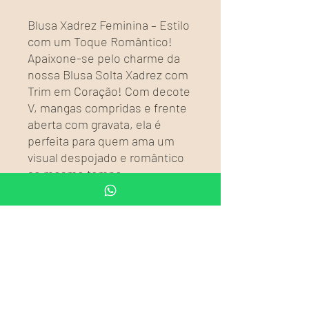
Blusa Xadrez Feminina – Estilo
com um Toque Romântico!
Apaixone-se pelo charme da
nossa Blusa Solta Xadrez com
Trim em Coração! Com decote
V, mangas compridas e frente
aberta com gravata, ela é
perfeita para quem ama um
visual despojado e romântico
ao mesmo tempo.
Feita para mulheres que
gostam de se destacar com
leveza e atitude. Combine com
jeans, saias ou shorts e arrase
em qualquer ocasião!
Disponível nos tamanhos P ao
G | Conforto e estilo em cada
detalhe.