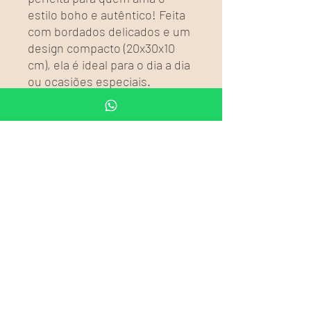
estilo boho e autêntico! Feita
com bordados delicados e um
design compacto (20x30x10
cm), ela é ideal para o dia a dia
ou ocasiões especiais.
🌿 Destaques:
✔️ Estilo étnico original e
autêntico
✔️ Bordado detalhado e
acabamento de alta qualidade
✔️ Tamanho perfeito para
carregar o essencial com
estilo
Complete seu visual com essa
peça única e cheia de
personalidade! 💃✨