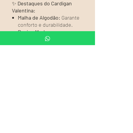
✨
Destaques do Cardigan
Valentina:
Malha de Algodão:
Garante
conforto e durabilidade.
Design Moderno:
Geométrico e elegante,
adiciona um toque
sofisticado ao seu visual.
Capuz:
Proporciona estilo e
praticidade para enfrentar
os dias mais frios.
Versátil e fácil de combinar, o
Cardigan Valentina é um item
indispensável para qualquer
ocasião. Disponível em
diferentes tamanhos e cores,
é a escolha perfeita para quem
busca estilo e qualidade em
uma única peça.