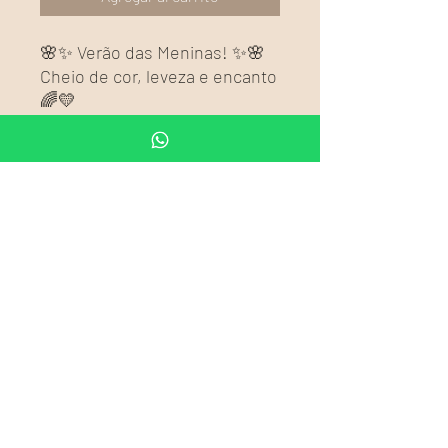
🌸✨ Verão das Meninas! ✨🌸
Cheio de cor, leveza e encanto
🌈💛
Nosso macacão infantil casual
traz aquele toque retrô com
estampa floral colorida,
modelagem halter sem
mangas e um charme
especial: detalhes em crochê
feitos à mão 🧶💐
Feito em algodão super macio,
perfeito para dias de sol,
brincadeiras e muita
liberdade! ☀️👧💫