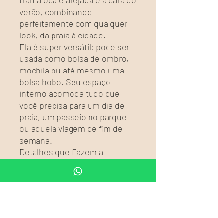
verão, combinando
perfeitamente com qualquer
look, da praia à cidade.
Ela é super versátil: pode ser
usada como bolsa de ombro,
mochila ou até mesmo uma
bolsa hobo. Seu espaço
interno acomoda tudo que
você precisa para um dia de
praia, um passeio no parque
ou aquela viagem de fim de
semana.
Detalhes que Fazem a
Diferença
* Design Boho: O visual
boêmio é atemporal e se
encaixa em diversas ocasiões,
trazendo um charme extra