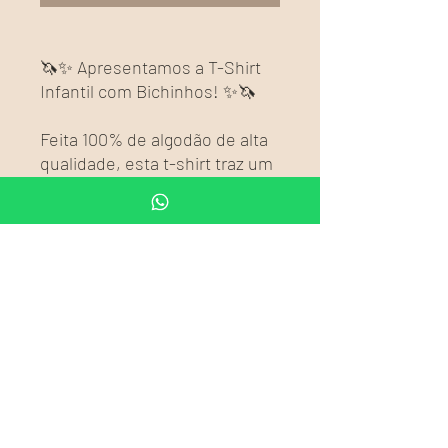
🦄✨ Apresentamos a T-Shirt
Infantil com Bichinhos! ✨🦄
Feita 100% de algodão de alta
qualidade, esta t-shirt traz um
toque de diversão e fofura ao
guarda-roupa das pequenas.
Características:
Tecido de algodão macio e
respirável, ideal para o
conforto diário
Estampa adorável com
bichinhos que encanta e
diverte
Design casual e confortável,