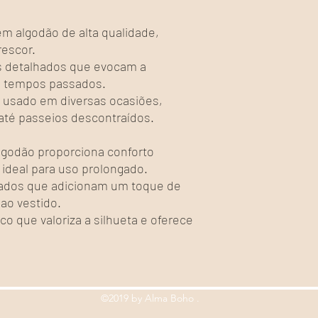
m algodão de alta qualidade,
rescor.
 detalhados que evocam a
os tempos passados.
 usado em diversas ocasiões,
até passeios descontraídos.
lgodão proporciona conforto
 ideal para uso prolongado.
dos que adicionam um toque de
ao vestido.
co que valoriza a silhueta e oferece
©2019 by Alma Boho .