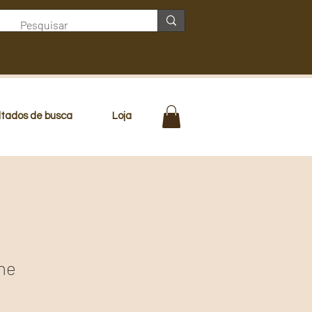
ltados de busca
Loja
ine