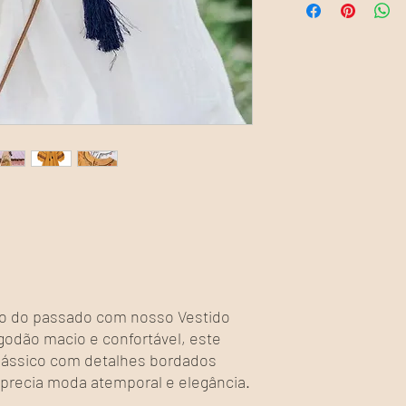
Tamanho
Busto
Único
105
o do passado com nosso Vestido
godão macio e confortável, este
lássico com detalhes bordados
aprecia moda atemporal e elegância.