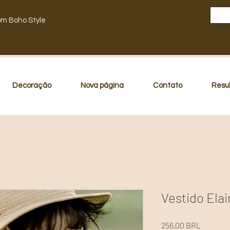
om Boho Style
Decoração
Nova página
Contato
Resu
Vestido Ela
Precio
256,00 BRL