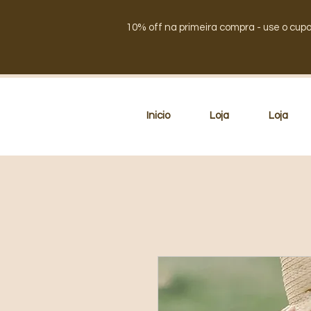
10% off na primeira compra - use o cup
Inicio
Loja
Loja