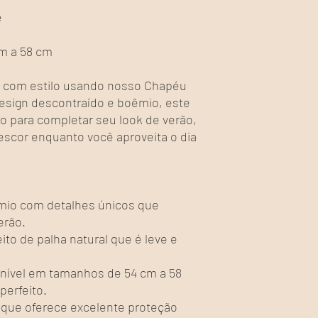
e
m a 58 cm
l com estilo usando nosso Chapéu
design descontraído e boêmio, este
to para completar seu look de verão,
scor enquanto você aproveita o dia
mio com detalhes únicos que
erão.
ito de palha natural que é leve e
nível em tamanhos de 54 cm a 58
perfeito.
 que oferece excelente proteção