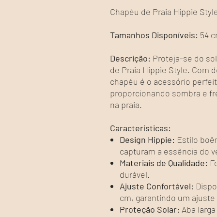
Chapéu de Praia Hippie Styl
Tamanhos Disponíveis:
54 c
Descrição:
Proteja-se do so
de Praia Hippie Style. Com 
chapéu é o acessório perfei
proporcionando sombra e fre
na praia.
Características:
Design Hippie:
Estilo boê
capturam a essência do v
Materiais de Qualidade:
Fe
durável.
Ajuste Confortável:
Dispo
cm, garantindo um ajuste 
Proteção Solar:
Aba larga