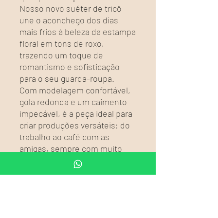
Nosso novo suéter de tricô
une o aconchego dos dias
mais frios à beleza da estampa
floral em tons de roxo,
trazendo um toque de
romantismo e sofisticação
para o seu guarda-roupa.
Com modelagem confortável,
gola redonda e um caimento
impecável, é a peça ideal para
criar produções versáteis: do
trabalho ao café com as
amigas, sempre com muito
estilo e personalidade.
Porque na Alma Boho, cada
detalhe traduz a beleza de
vestir sua essência. ✨
🌿 Garanta o seu e leve mais