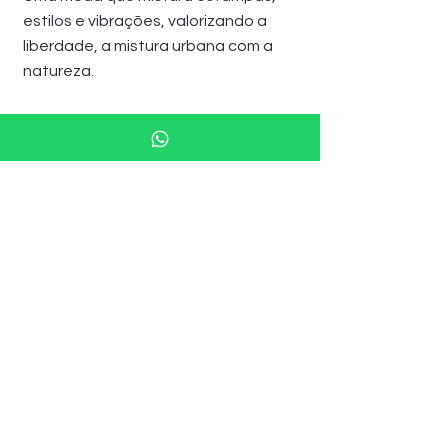
estilos e vibrações, valorizando a
liberdade, a mistura urbana com a
natureza.
Trabalha com as estampas do Hippie,
o charme do Folk, a influência do
Gipsy e os contornos clássicos do
Vintage.
Somos fogo, terra, água e ar.
Somos livres de rótulos, somos
mistura,
Somos Boho!
Sejam bem vindos a Alma Boho!