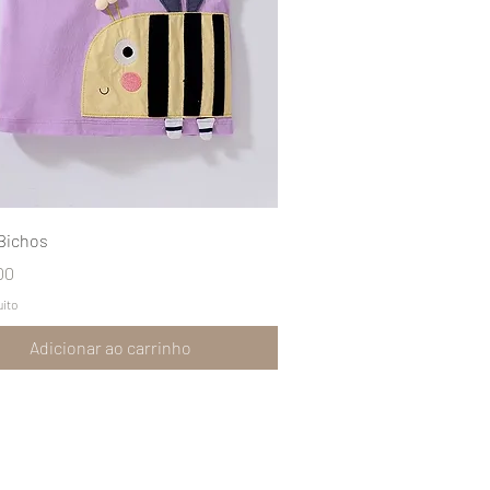
Visualização rápida
 Bichos
00
uito
Adicionar ao carrinho