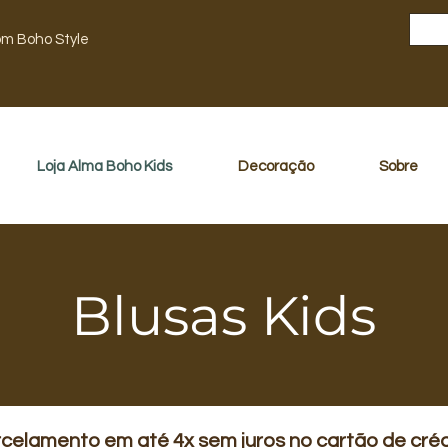
om Boho Style
Loja Alma Boho Kids
Decoração
Sobre
Blusas Kids
celamento em até 4x sem juros no cartão de créd