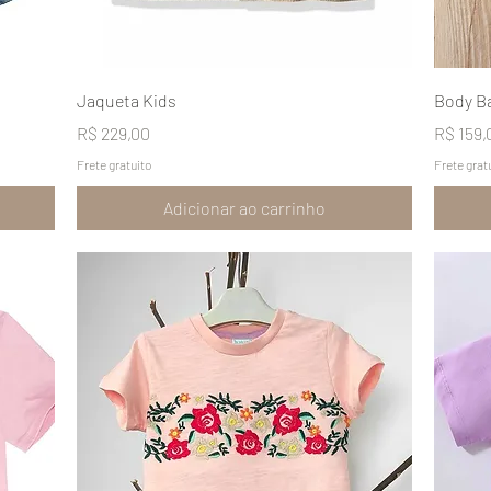
Visualização rápida
Jaqueta Kids
Body B
Preço
Preço
R$ 229,00
R$ 159,
Frete gratuito
Frete grat
Adicionar ao carrinho