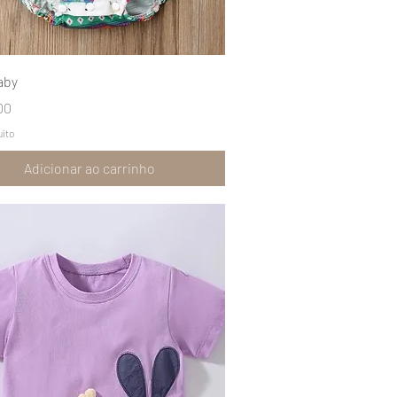
Visualização rápida
aby
00
uito
Adicionar ao carrinho