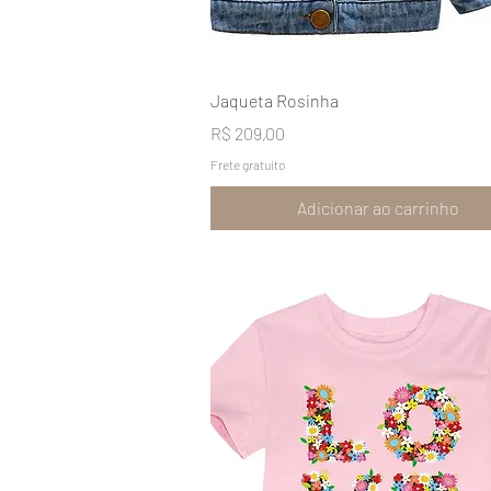
Visualização rápida
Jaqueta Rosinha
Preço
R$ 209,00
Frete gratuito
Adicionar ao carrinho