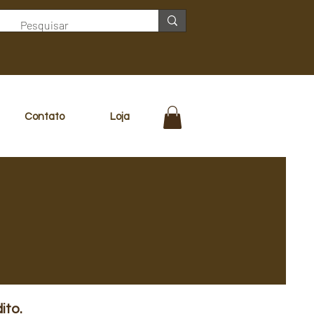
Contato
Loja
ito.