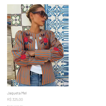
Jaqueta Mel
Preço
R$ 325,00