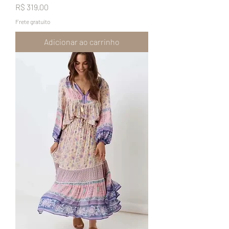
Preço
R$ 319,00
Frete gratuito
Adicionar ao carrinho