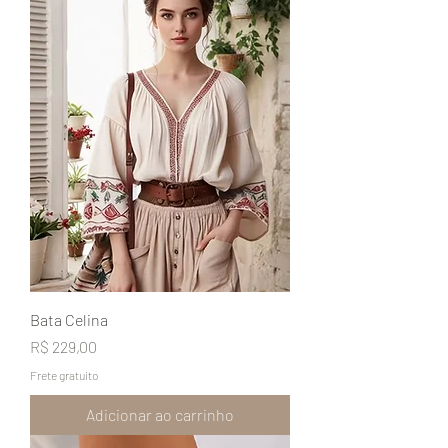
Bata Celina
Preço
R$ 229,00
Frete gratuito
Adicionar ao carrinho