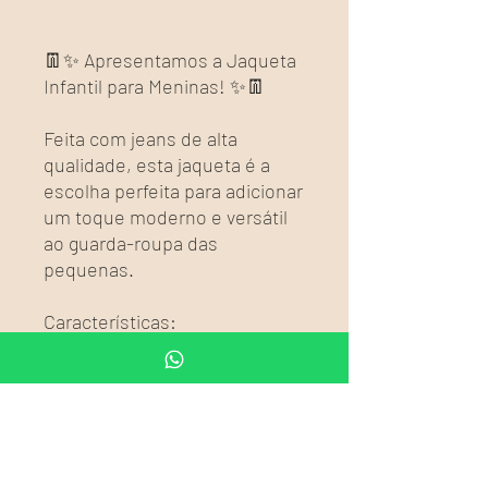
👖✨ Apresentamos a Jaqueta
Infantil para Meninas! ✨👖
Feita com jeans de alta
qualidade, esta jaqueta é a
escolha perfeita para adicionar
um toque moderno e versátil
ao guarda-roupa das
pequenas.
Características:
Tecido jeans durável e
confortável
Design clássico e estiloso
que combina com diversos
looks
Ideal para qualquer estação,