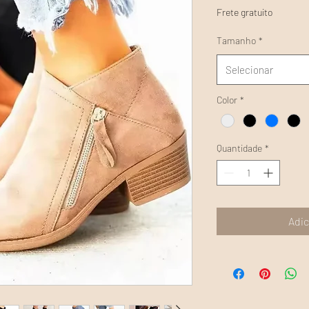
Frete gratuito
Tamanho
*
Selecionar
Color
*
Quantidade
*
Adic