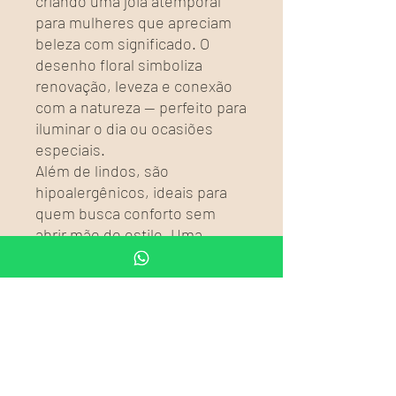
criando uma joia atemporal
para mulheres que apreciam
beleza com significado. O
desenho floral simboliza
renovação, leveza e conexão
com a natureza — perfeito para
iluminar o dia ou ocasiões
especiais.
Além de lindos, são
hipoalergênicos, ideais para
quem busca conforto sem
abrir mão do estilo. Uma
escolha delicada para festas,
momentos especiais e
também como presente de
Natal cheio de intenção.
🌙 Detalhes:
✨ Prata esterlina 925
🌿 Design flor retrô e delicado