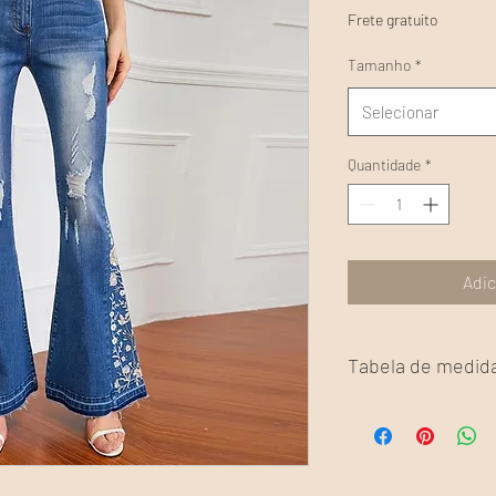
Frete gratuito
Tamanho
*
Selecionar
Quantidade
*
Adic
Tabela de medid
Tamanho
Cintu
34
64 - 7