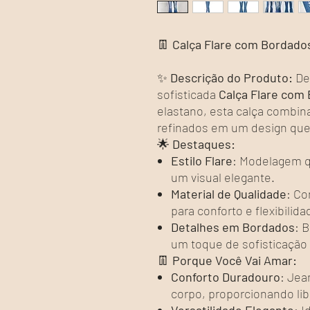
👖
Calça Flare com Bordado
✨
Descrição do Produto:
De
sofisticada
Calça Flare com
elastano, esta calça combina
refinados em um design que v
🌟
Destaques:
Estilo Flare
: Modelagem q
um visual elegante.
Material de Qualidade
: Co
para conforto e flexibilida
Detalhes em Bordados
: 
um toque de sofisticação
👖
Porque Você Vai Amar:
Conforto Duradouro
: Jea
corpo, proporcionando li