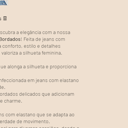
36
68 - 7
s
👖
38
72 - 8
scubra a elegância com a nossa
40
76 - 8
 Bordados
! Feita de jeans com
 conforto, estilo e detalhes
42
80 - 8
aloriza a silhueta feminina.
44
84 - 9
ue alonga a silhueta e proporciona
46
88 - 9
nfeccionada em jeans com elastano
de.
Bordados delicados que adicionam
 e charme.
ns com elastano que se adapta ao
berdade de movimento.