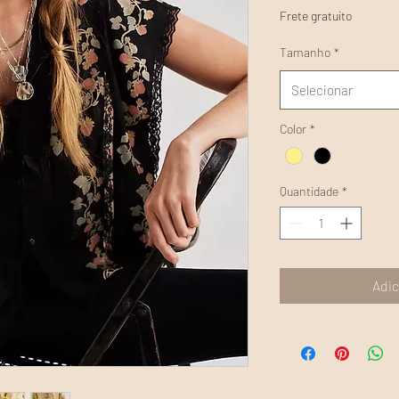
Frete gratuito
Tamanho
*
Selecionar
Color
*
Quantidade
*
Adic