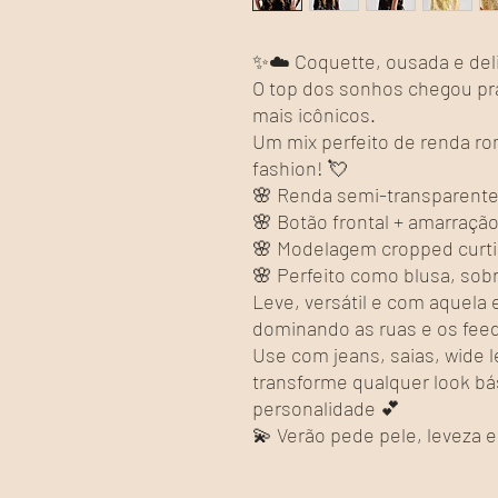
✨☁️ Coquette, ousada e del
O top dos sonhos chegou pra
mais icônicos.
Um mix perfeito de renda rom
fashion! 💘
🌸 Renda semi-transparente
🌸 Botão frontal + amarraç
🌸 Modelagem cropped curti
🌸 Perfeito como blusa, sob
Leve, versátil e com aquela 
dominando as ruas e os fee
Use com jeans, saias, wide l
transforme qualquer look b
personalidade 💕
💫 Verão pede pele, leveza 