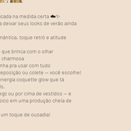
icada na medida certa ☁️✨
 deixar seus looks de verão ainda
ântica, toque retrô e atitude
 que brinca com o olhar
ão charmosa
nha pra usar com tudo
reposição ou colete — você escolhe!
energia coquette glow que tá
ds.
egs ou por cima de vestidos — e
ásico em uma produção cheia de
e um toque de ousadia!