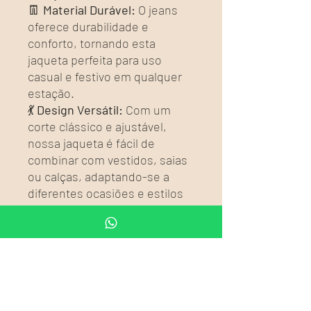
👖
Material Durável:
O jeans
oferece durabilidade e
conforto, tornando esta
jaqueta perfeita para uso
casual e festivo em qualquer
estação.
💃
Design Versátil:
Com um
corte clássico e ajustável,
nossa jaqueta é fácil de
combinar com vestidos, saias
ou calças, adaptando-se a
diferentes ocasiões e estilos
pessoais.
👜
Complemente seu Look:
Complete seu visual boho-chic
com acessórios como botas
de couro, chapéus de feltro ou
bolsas de franjas para uma
aparência autêntica e