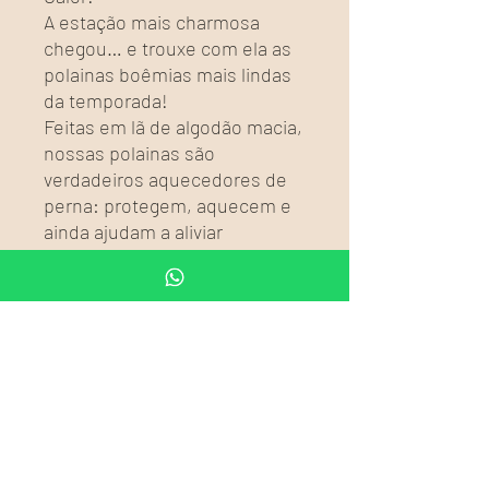
A estação mais charmosa
chegou… e trouxe com ela as
polainas boêmias mais lindas
da temporada!
Feitas em lã de algodão macia,
nossas polainas são
verdadeiros aquecedores de
perna: protegem, aquecem e
ainda ajudam a aliviar
desconfortos nos joelhos com
seu toque acolhedor — um
carinho extra contra o frio e a
artrite.
Use com botas, tênis ou como
punhos de canela para dar
aquele toque hippie chic no
look.
Moda, conforto e proteção em