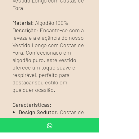
Vestido Longo com Costas de
Fora
Material:
Algodão 100%
Descrição:
Encante-se com a
leveza e a elegância do nosso
Vestido Longo com Costas de
Fora. Confeccionado em
algodão puro, este vestido
oferece um toque suave e
respirável, perfeito para
destacar seu estilo em
qualquer ocasião.
Características:
Design Sedutor:
Costas de
fora que proporcionam um
visual elegante e ousado.
Comprimento Longo:
Ideal