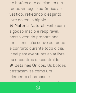
de botões que adicionam um
toque vintage e autêntico ao
vestido, refletindo o espírito
livre do estilo hippie.
👗
Material Natural:
Feito com
algodão macio e respirável,
nosso vestido proporciona
uma sensação suave ao toque
e conforto durante todo o dia,
ideal para aventuras ao ar livre
ou encontros descontraídos.
🌿
Detalhes Únicos:
Os botões
destacam-se como um
elemento charmoso e
funcional, complementando o
estilo boêmio do vestido e
adicionando um toque de
personalidade ao seu look.
👜
Versatilidade de Uso: