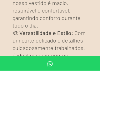
nosso vestido é macio,
respirável e confortável,
garantindo conforto durante
todo o dia.
🎨
Versatilidade e Estilo:
Com
um corte delicado e detalhes
cuidadosamente trabalhados,
é ideal para momentos
especiais como festas de
aniversário, casamentos ou
simplesmente para passeios
elegantes.
👜
Complemente o Look:
Combine com sapatinhos
charmosos e acessórios sutis
para um visual ainda mais
adorável e completo.
🌞
Perfeito para Todas as
Estações:
Adaptável ao clima,