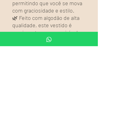
permitindo que você se mova
com graciosidade e estilo.
🌿 Feito com algodão de alta
qualidade, este vestido é
macio ao toque e respirável,
tornando-o uma escolha
perfeita para dias ensolarados
e noites frescas. Use-o para
um brunch com amigos, um
passeio descontraído na praia
ou uma tarde em um festival
ao ar livre.
🌸 Combine este vestido com
sandálias de couro e
acessórios artesanais para um
look boêmio e descontraído,
ou adicione uma jaqueta jeans
e botas para um toque mais
urbano e moderno.