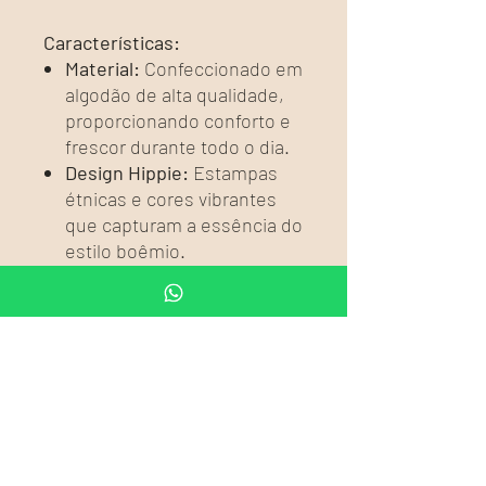
Características:
Material:
Confeccionado em
algodão de alta qualidade,
proporcionando conforto e
frescor durante todo o dia.
Design Hippie:
Estampas
étnicas e cores vibrantes
que capturam a essência do
estilo boêmio.
Modelo Versátil:
Pode ser
usado solto ou com cinto
para ajuste, ideal para
diversas ocasiões informais.
Destaques:
Conforto e Leveza:
O
algodão oferece uma
sensação suave na pele e é
perfeito para climas mais